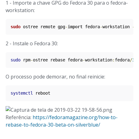
1 - Importe a chave GPG do Fedora 30 para o fedora-
workstation:
sudo
 ostree remote gpg
-
import
 fedora
-
workstation 
-
k
2 - Instale o Fedora 30:
sudo
 rpm
-
ostree rebase fedora
-
workstation
:
fedora
/
30
O processo pode demorar, no final reinicie:
systemctl
 reboot
Referência:
https://fedoramagazine.org/how-to-
rebase-to-fedora-30-beta-on-silverblue/