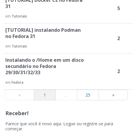
[TUTORIAL] Docker CE no Fedora
31
5
em
Tutoriais
[TUTORIAL] instalando Podman
no Fedora 31
2
em
Tutoriais
Instalando o /Home em um disco
secundário no Fedora
2
29/30/31/32/33
em
Fedora
«
1
…
25
»
Receber!
Parece que você é novo aqui. Logue ou registre-se para
começar.