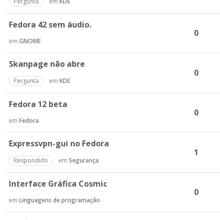
Pergunta
em
KDE
Fedora 42 sem áudio.
0
em
GNOME
Skanpage não abre
0
Pergunta
em
KDE
Fedora 12 beta
0
em
Fedora
Expressvpn-gui no Fedora
1
Respondido
em
Segurança
Interface Gráfica Cosmic
0
em
Linguagens de programação