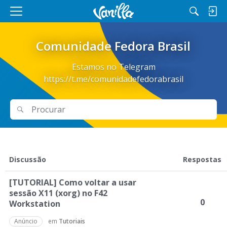
M
e
n
Comunidade Fedora Brasil
u
Estamos no Telegram
https://t.me/comunidadefedorabrasil
Procurar
Procurar
L
Discussão
Respostas
i
s
[TUTORIAL] Como voltar a usar
t
sessão X11 (xorg) no F42
a
0
Workstation
d
e
Anúncio
em
Tutoriais