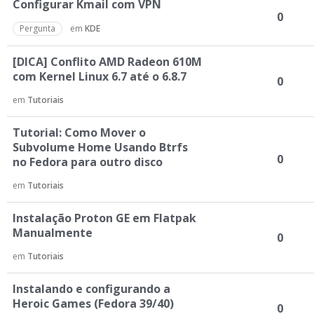
Configurar Kmail com VPN
0
Pergunta
em
KDE
[DICA] Conflito AMD Radeon 610M
com Kernel Linux 6.7 até o 6.8.7
0
em
Tutoriais
Tutorial: Como Mover o
Subvolume Home Usando Btrfs
0
no Fedora para outro disco
em
Tutoriais
Instalação Proton GE em Flatpak
Manualmente
0
em
Tutoriais
Instalando e configurando a
Heroic Games (Fedora 39/40)
0