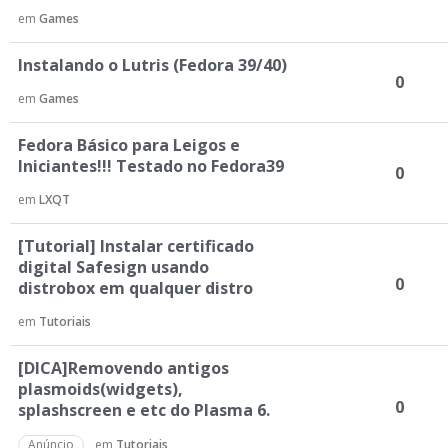
em
Games
Instalando o Lutris (Fedora 39/40)
0
em
Games
Fedora Básico para Leigos e
Iniciantes!!! Testado no Fedora39
0
em
LXQT
[Tutorial] Instalar certificado
digital Safesign usando
0
distrobox em qualquer distro
em
Tutoriais
[DICA]Removendo antigos
plasmoids(widgets),
0
splashscreen e etc do Plasma 6.
Anúncio
em
Tutoriais