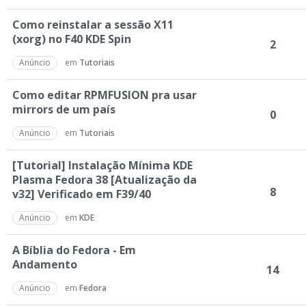
D
i
Como reinstalar a sessão X11
s
(xorg) no F40 KDE Spin
2
c
Anúncio
em
Tutoriais
u
s
s
Como editar RPMFUSION pra usar
mirrors de um país
ã
0
o
Anúncio
em
Tutoriais
[Tutorial] Instalação Mínima KDE
Plasma Fedora 38 [Atualização da
8
v32] Verificado em F39/40
Anúncio
em
KDE
A Bíblia do Fedora - Em
Andamento
14
Anúncio
em
Fedora