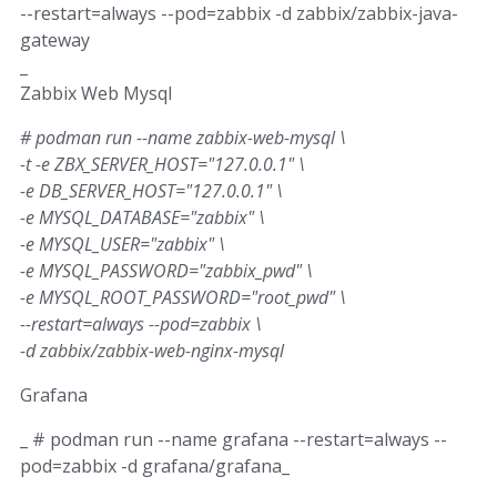
--restart=always --pod=zabbix -d zabbix/zabbix-java-
gateway
_
Zabbix Web Mysql
# podman run --name zabbix-web-mysql \
-t -e ZBX_SERVER_HOST="127.0.0.1" \
-e DB_SERVER_HOST="127.0.0.1" \
-e MYSQL_DATABASE="zabbix" \
-e MYSQL_USER="zabbix" \
-e MYSQL_PASSWORD="zabbix_pwd" \
-e MYSQL_ROOT_PASSWORD="root_pwd" \
--restart=always --pod=zabbix \
-d zabbix/zabbix-web-nginx-mysql
Grafana
_ # podman run --name grafana --restart=always --
pod=zabbix -d grafana/grafana_