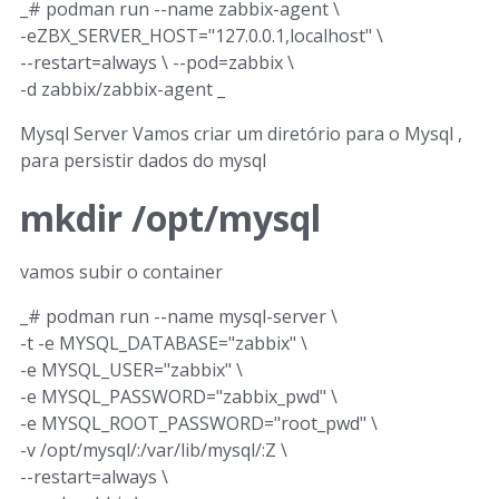
_# podman run --name zabbix-agent \
-eZBX_SERVER_HOST="127.0.0.1,localhost" \
--restart=always \ --pod=zabbix \
-d zabbix/zabbix-agent _
Mysql Server Vamos criar um diretório para o Mysql ,
para persistir dados do mysql
mkdir /opt/mysql
vamos subir o container
_# podman run --name mysql-server \
-t -e MYSQL_DATABASE="zabbix" \
-e MYSQL_USER="zabbix" \
-e MYSQL_PASSWORD="zabbix_pwd" \
-e MYSQL_ROOT_PASSWORD="root_pwd" \
-v /opt/mysql/:/var/lib/mysql/:Z \
--restart=always \