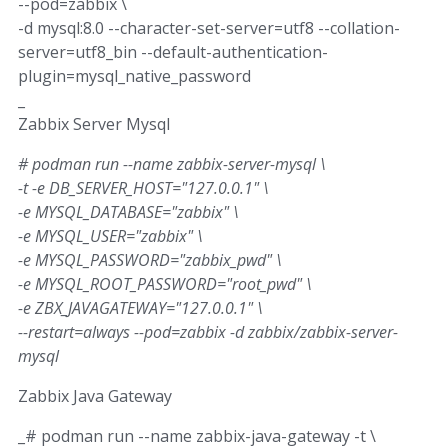
--pod=zabbix \
-d mysql:8.0 --character-set-server=utf8 --collation-
server=utf8_bin --default-authentication-
plugin=mysql_native_password
_
Zabbix Server Mysql
# podman run --name zabbix-server-mysql \
-t -e DB_SERVER_HOST="127.0.0.1" \
-e MYSQL_DATABASE="zabbix" \
-e MYSQL_USER="zabbix" \
-e MYSQL_PASSWORD="zabbix_pwd" \
-e MYSQL_ROOT_PASSWORD="root_pwd" \
-e ZBX_JAVAGATEWAY="127.0.0.1" \
--restart=always --pod=zabbix -d zabbix/zabbix-server-
mysql
Zabbix Java Gateway
_# podman run --name zabbix-java-gateway -t \