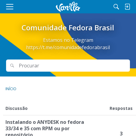
M
e
n
Comunidade Fedora Brasil
u
Estamos no Telegram
https://t.me/comunidadefedorabrasil
Procurar
Procurar
INÍCIO
L
Discussão
Respostas
i
s
Instalando o ANYDESK no fedora
t
33/34 e 35 com RPM ou por
a
3
repositório