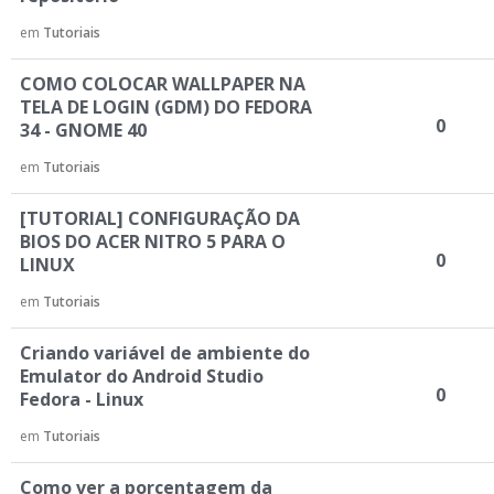
d
e
em
Tutoriais
D
i
COMO COLOCAR WALLPAPER NA
s
TELA DE LOGIN (GDM) DO FEDORA
0
c
34 - GNOME 40
u
em
Tutoriais
s
s
[TUTORIAL] CONFIGURAÇÃO DA
ã
BIOS DO ACER NITRO 5 PARA O
o
0
LINUX
em
Tutoriais
Criando variável de ambiente do
Emulator do Android Studio
0
Fedora - Linux
em
Tutoriais
Como ver a porcentagem da