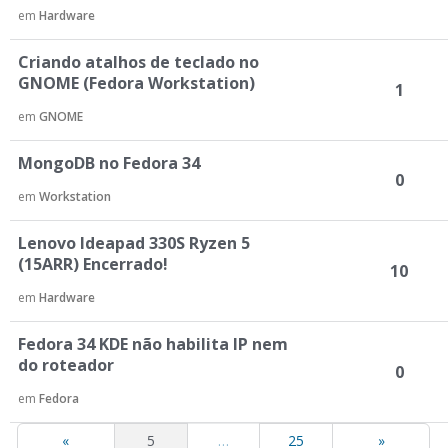
em
Hardware
Criando atalhos de teclado no
GNOME (Fedora Workstation)
1
em
GNOME
MongoDB no Fedora 34
0
em
Workstation
Lenovo Ideapad 330S Ryzen 5
(15ARR) Encerrado!
10
em
Hardware
Fedora 34 KDE não habilita IP nem
do roteador
0
em
Fedora
«
5
…
25
»