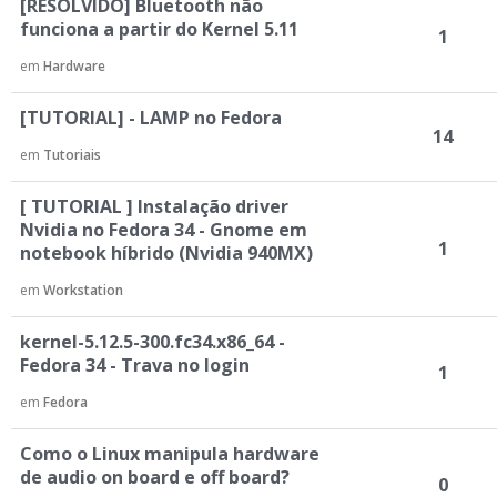
[RESOLVIDO] Bluetooth não
funciona a partir do Kernel 5.11
1
em
Hardware
[TUTORIAL] - LAMP no Fedora
14
em
Tutoriais
[ TUTORIAL ] Instalação driver
Nvidia no Fedora 34 - Gnome em
1
notebook híbrido (Nvidia 940MX)
em
Workstation
kernel-5.12.5-300.fc34.x86_64 -
Fedora 34 - Trava no login
1
em
Fedora
Como o Linux manipula hardware
de audio on board e off board?
0