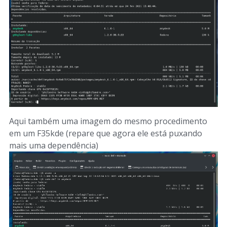
Aqui também uma imagem do mesmo procedimento
em um F35kde (repare que agora ele está puxando
mais uma dependência)