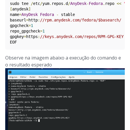
sudo tee 
/
etc
/
yum
.
repos
.
d
/
AnyDesk
-
Fedora
.
repo 
<<
"E
[
anydesk
]
name
=
AnyDesk
Fedora
-
 stable

baseurl
=
http
:
//rpm.anydesk.com/fedora/$basearch/
gpgcheck
=
1
repo_gpgcheck
=
1
gpgkey
=
https
:
//keys.anydesk.com/repos/RPM-GPG-KEY
EOF
Observe na imagem abaixo a execução do comando e
o resultado esperado