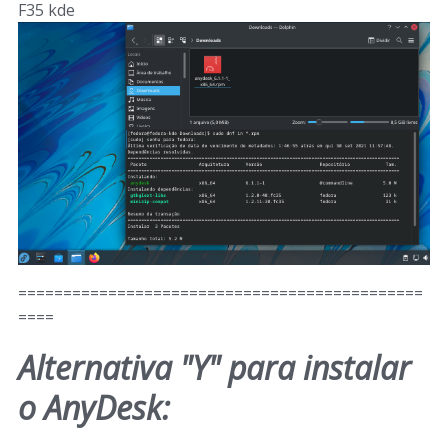
F35 kde
=============================================
====
Alternativa "Y" para instalar
o AnyDesk: