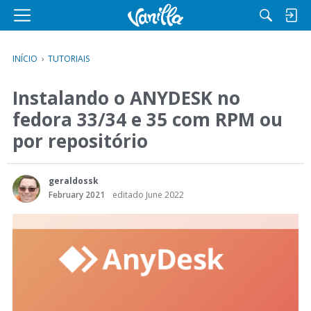
M
e
n
INÍCIO
›
TUTORIAIS
u
Instalando o ANYDESK no
fedora 33/34 e 35 com RPM ou
por repositório
geraldossk
February 2021
editado June 2022