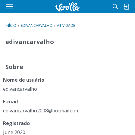
M
e
n
INÍCIO
›
EDIVANCARVALHO
›
ATIVIDADE
u
edivancarvalho
Sobre
Nome de usuário
edivancarvalho
E-mail
edivancar
valho2008
@hotmail.
com
Registrado
June 2020