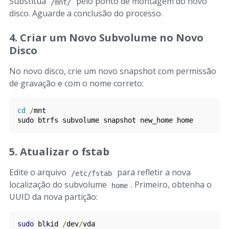
Substitua
pelo ponto de montagem do novo
/mnt/
disco. Aguarde a conclusão do processo.
4. Criar um Novo Subvolume no Novo
Disco
No novo disco, crie um novo snapshot com permissão
de gravação e com o nome correto:
cd
/
mnt

sudo btrfs subvolume snapshot new_home home
5. Atualizar o fstab
Edite o arquivo
para refletir a nova
/etc/fstab
localização do subvolume
. Primeiro, obtenha o
home
UUID da nova partição:
sudo
 blkid 
/
dev
/
vda