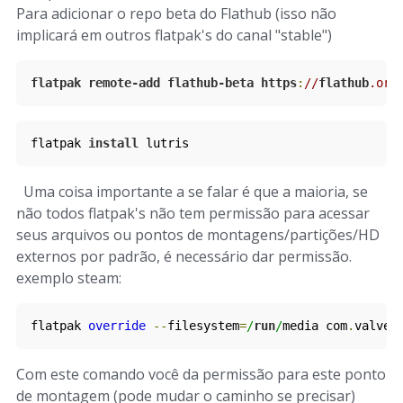
Para adicionar o repo beta do Flathub (isso não
implicará em outros flatpak's do canal "stable")
flatpak
remote
-
add
flathub
-
beta
https
:
//
flathub
.org
flatpak 
install
 lutris
Uma coisa importante a se falar é que a maioria, se
não todos flatpak's não tem permissão para acessar
seus arquivos ou pontos de montagens/partições/HD
externos por padrão, é necessário dar permissão.
exemplo steam:
flatpak 
override
--
filesystem
=
/
run
/
media com
.
valves
Com este comando você da permissão para este ponto
de montagem (pode mudar o caminho se precisar)