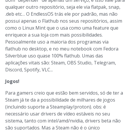
bom "depender" de apenas um serviço, e isso vale para
qualquer outro repositório, seja ele via flatpak, snap,
.deb etc… O EndlessOS trás ele por padrão, mas não
possui apenas o Flathub nos seus repositórios, assim
como o Linux Mint que o usa como uma feature que
enriquece a sua loja com mais possibilidades.
Pessoalmente uso a maioria dos programas via
flathub no desktop, e no meu notebook com Fedora
Silverblue uso quase 100% flathub. Umas das
aplicações vitais são: Steam, OBS Studio, Telegram,
Discord, Spotify, VLC...
Jogos!
Para gamers creio que estão bem servidos, só de ter a
Steam já te da a possibilidade de milhares de jogos
(incluindo suporte a Steamplay/proton). obs: é
necessário usar drivers de vídeo estáveis no seu
sistema, tanto com intel/amd/nvidia, drivers beta não
são suportados. Mas a Steam não é o único