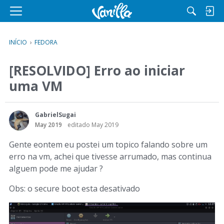
M
e
n
INÍCIO
›
FEDORA
u
[RESOLVIDO] Erro ao iniciar
uma VM
GabrielSugai
May 2019
editado May 2019
Gente eontem eu postei um topico falando sobre um
erro na vm, achei que tivesse arrumado, mas continua
alguem pode me ajudar ?
Obs: o secure boot esta desativado