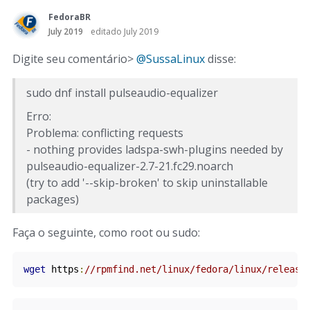
FedoraBR
July 2019
editado July 2019
Digite seu comentário>
@SussaLinux
disse:
sudo dnf install pulseaudio-equalizer
Erro:
Problema: conflicting requests
- nothing provides ladspa-swh-plugins needed by
pulseaudio-equalizer-2.7-21.fc29.noarch
(try to add '--skip-broken' to skip uninstallable
packages)
Faça o seguinte, como root ou sudo:
wget
https
:
//rpmfind.net/linux/fedora/linux/release