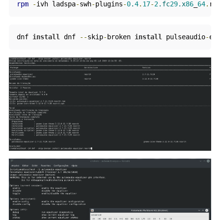
rpm
-
ivh ladspa
-
swh
-
plugins
-
0
.
4
.
17
-
2
.fc
29
.x
86
_
64
.
rp
dnf 
install
 dnf 
--
skip
-
broken 
install
 pulseaudio
-
eq