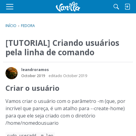
M
e
n
INÍCIO
›
FEDORA
u
[TUTORIAL] Criando usuários
pela linha de comando
leandroramos
October 2019
editado October 2019
Criar o usuário
Vamos criar o usuário com o parâmetro -m (que, por
incrível que pareça, é um atalho para --create-home)
para que ele seja criado com o diretório
/home/nomedousuario
sudo useradd -m leo