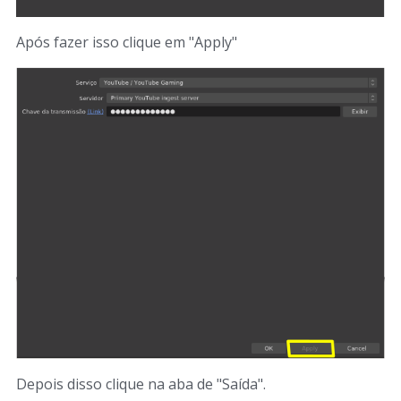
Após fazer isso clique em "Apply"
Depois disso clique na aba de "Saída".