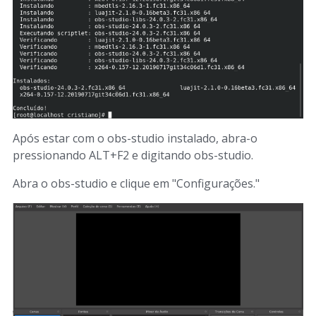
Após estar com o obs-studio instalado, abra-o
pressionando ALT+F2 e digitando obs-studio.
Abra o obs-studio e clique em "Configurações."