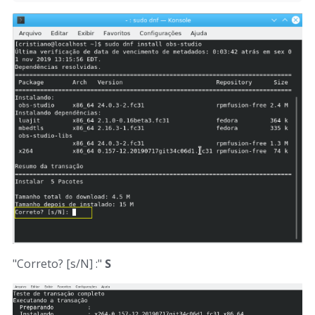
"Correto? [s/N] :"
S