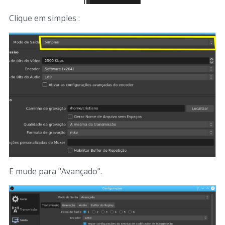
Clique em simples :
E mude para "Avançado".