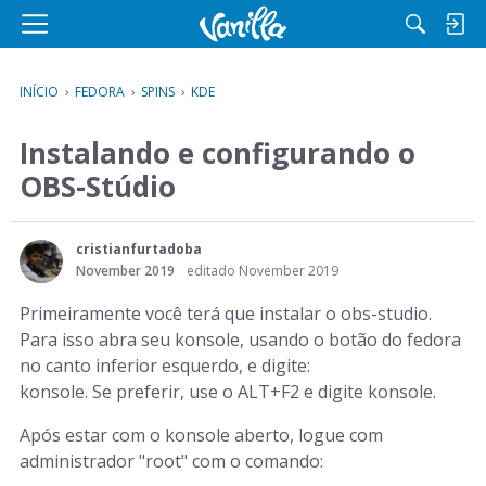
M
e
n
INÍCIO
›
FEDORA
›
SPINS
›
KDE
u
Instalando e configurando o
OBS-Stúdio
cristianfurtadoba
November 2019
editado November 2019
Primeiramente você terá que instalar o obs-studio.
Para isso abra seu konsole, usando o botão do fedora
no canto inferior esquerdo, e digite:
konsole. Se preferir, use o ALT+F2 e digite konsole.
Após estar com o konsole aberto, logue com
administrador "root" com o comando: