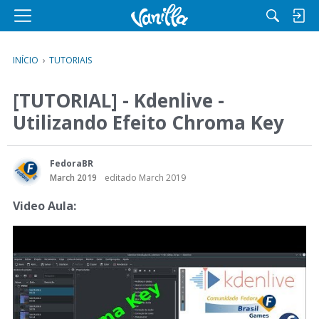
M
e
n
INÍCIO
›
TUTORIAIS
u
[TUTORIAL] - Kdenlive -
Utilizando Efeito Chroma Key
FedoraBR
March 2019
editado March 2019
Video Aula: