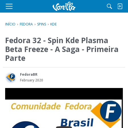
M
e
n
INÍCIO
›
FEDORA
›
SPINS
›
KDE
u
Fedora 32 - Spin Kde Plasma
Beta Freeze - A Saga - Primeira
Parte
FedoraBR
February 2020