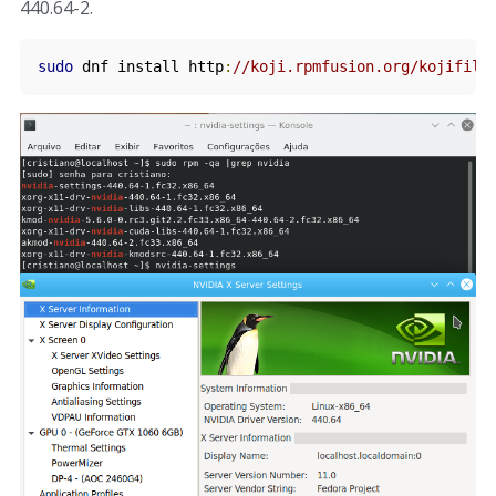
440.64-2.
sudo
 dnf install 
http
:
//koji.rpmfusion.org/kojifile