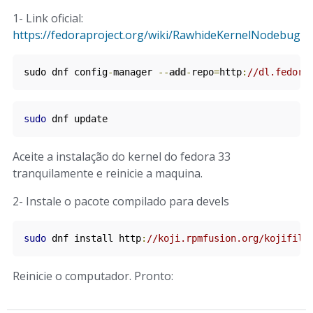
1- Link oficial:
https://fedoraproject.org/wiki/RawhideKernelNodebug
sudo dnf config
-
manager 
--
add
-
repo
=
http
:
//dl.fedora
sudo
 dnf update
Aceite a instalação do kernel do fedora 33
tranquilamente e reinicie a maquina.
2- Instale o pacote compilado para devels
sudo
 dnf install 
http
:
//koji.rpmfusion.org/kojifile
Reinicie o computador. Pronto: