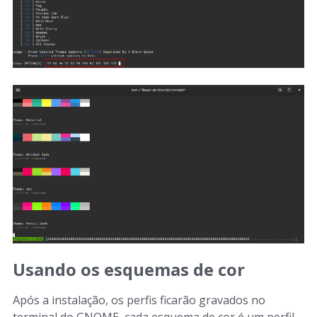
Usando os esquemas de cor
Após a instalação, os perfis ficarão gravados no
terminal do GNOME, cada esquema de cor é um perfil