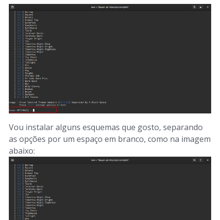
Vou instalar alguns esquemas que gosto, separando
as opções por um espaço em branco, como na imagem
abaixo: