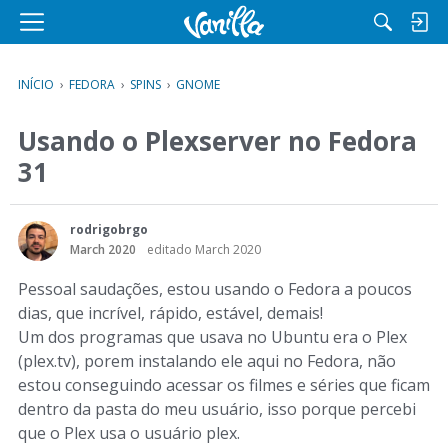
M
e
n
INÍCIO
›
FEDORA
›
SPINS
›
GNOME
u
Usando o Plexserver no Fedora
31
rodrigobrgo
March 2020
editado March 2020
Pessoal saudações, estou usando o Fedora a poucos
dias, que incrível, rápido, estável, demais!
Um dos programas que usava no Ubuntu era o Plex
(plex.tv), porem instalando ele aqui no Fedora, não
estou conseguindo acessar os filmes e séries que ficam
dentro da pasta do meu usuário, isso porque percebi
que o Plex usa o usuário plex.