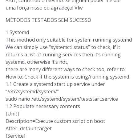
*.sh , contendo o mesmo. Se alguém puder me dar
uma força nisso eu agradeço! Vlw
MÉTODOS TESTADOS SEM SUCESSO
1 Systemd
This method only suitable for system running systemd
We can simply use “systemctl status” to check, if it
returns a list of running services then it’s running
systemd, otherwise it’s not,
there are many diﬀerent ways to check too, refer to:
How to: Check if the system is using/running systemd
1.1 Create a systemd start up service under
“/etc/systemd/system/”
sudo nano /etc/systemd/system/teststart.service
1.2 Populate necessary contents
[Unit]
Description=Execute custom script on boot
After=default.target
[Service]