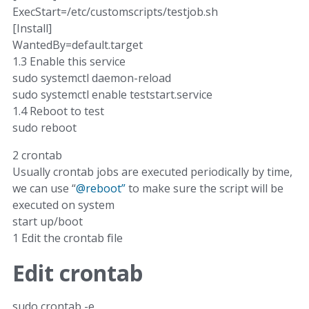
ExecStart=/etc/customscripts/testjob.sh
[Install]
WantedBy=default.target
1.3 Enable this service
sudo systemctl daemon-reload
sudo systemctl enable teststart.service
1.4 Reboot to test
sudo reboot
2 crontab
Usually crontab jobs are executed periodically by time,
we can use “
@reboot”
to make sure the script will be
executed on system
start up/boot
1 Edit the crontab ﬁle
Edit crontab
sudo crontab -e