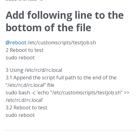
Add following line to the
bottom of the file
@reboot
/etc/customscripts/testjob.sh
2 Reboot to test
sudo reboot
3 Using /etc/rc/d/rc.local
3.1 Append the script full path to the end of the
“/etc/rc.d/rc.local” ﬁle
sudo bash -c 'echo "/etc/customscripts/testjob.sh" >>
/etc/rc.d/rc.local'
3.2 Reboot to test
sudo reboot