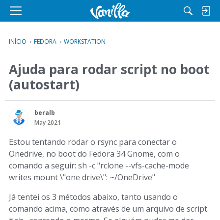
M
e
n
INÍCIO
›
FEDORA
›
WORKSTATION
u
Ajuda para rodar script no boot
(autostart)
beralb
May 2021
Estou tentando rodar o rsync para conectar o
Onedrive, no boot do Fedora 34 Gnome, com o
comando a seguir: sh -c "rclone --vfs-cache-mode
writes mount \"one drive\": ~/OneDrive"
Já tentei os 3 métodos abaixo, tanto usando o
comando acima, como através de um arquivo de script