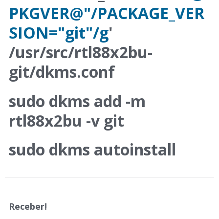
PKGVER@"/PACKAGE_VER
SION="git"/g
'
/usr/src/rtl88x2bu-
git/dkms.conf
sudo dkms add -m
rtl88x2bu -v git
sudo dkms autoinstall
Receber!