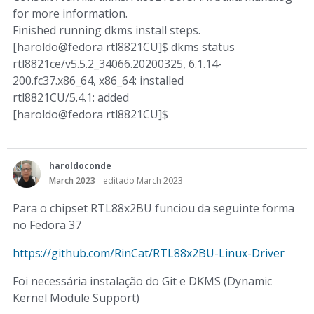
for more information.
Finished running dkms install steps.
[haroldo@fedora rtl8821CU]$ dkms status
rtl8821ce/v5.5.2_34066.20200325, 6.1.14-
200.fc37.x86_64, x86_64: installed
rtl8821CU/5.4.1: added
[haroldo@fedora rtl8821CU]$
haroldoconde
March 2023
editado March 2023
Para o chipset RTL88x2BU funciou da seguinte forma
no Fedora 37
https://github.com/RinCat/RTL88x2BU-Linux-Driver
Foi necessária instalação do Git e DKMS (Dynamic
Kernel Module Support)