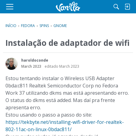
M
e
n
INÍCIO
›
FEDORA
›
SPINS
›
GNOME
u
Instalação de adaptador de wifi
haroldoconde
March 2023
editado March 2023
Estou tentando instalar o Wireless USB Adapter
0bda:c811 Realtek Semiconductor Corp no Fedora
Work 37 utilizando dkms mas está apresentando erro.
O status do dkms está added. Mas daí pra frente
apresenta erro.
Estou usando o passo a passo do site:
https://tekbyte.net/installing-wifi-driver-for-realtek-
802-11ac-on-linux-0bdac811/