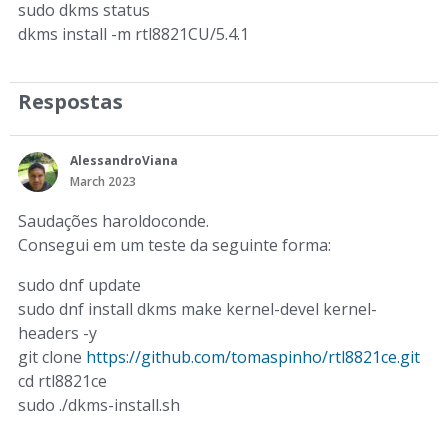
sudo dkms status
dkms install -m rtl8821CU/5.4.1
Respostas
AlessandroViana
March 2023
Saudações haroldoconde.
Consegui em um teste da seguinte forma:
sudo dnf update
sudo dnf install dkms make kernel-devel kernel-
headers -y
git clone
https://github.com/tomaspinho/rtl8821ce.git
cd rtl8821ce
sudo ./dkms-install.sh