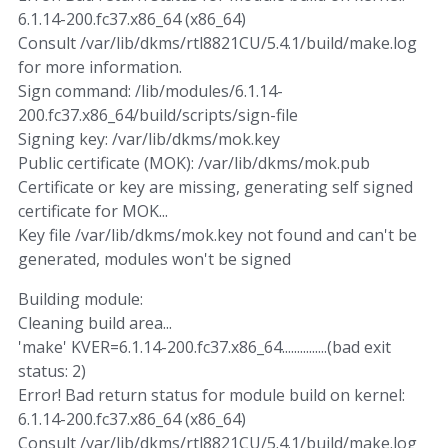
6.1.14-200.fc37.x86_64 (x86_64)
Consult /var/lib/dkms/rtl8821CU/5.4.1/build/make.log
for more information.
Sign command: /lib/modules/6.1.14-
200.fc37.x86_64/build/scripts/sign-file
Signing key: /var/lib/dkms/mok.key
Public certificate (MOK): /var/lib/dkms/mok.pub
Certificate or key are missing, generating self signed
certificate for MOK...
Key file /var/lib/dkms/mok.key not found and can't be
generated, modules won't be signed
Building module:
Cleaning build area...
'make' KVER=6.1.14-200.fc37.x86_64...............(bad exit
status: 2)
Error! Bad return status for module build on kernel:
6.1.14-200.fc37.x86_64 (x86_64)
Consult /var/lib/dkms/rtl8821CU/5.4.1/build/make.log