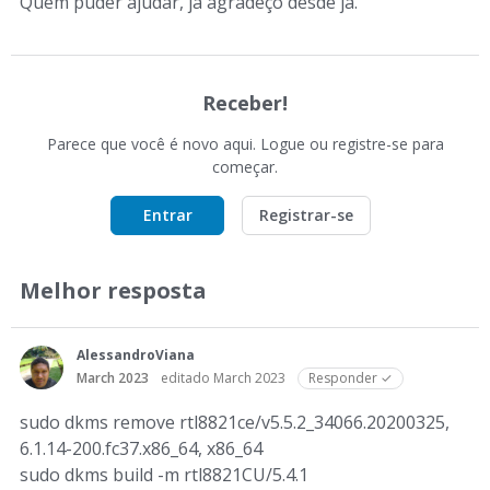
Quem puder ajudar, já agradeço desde já.
Receber!
Parece que você é novo aqui. Logue ou registre-se para
começar.
Entrar
Registrar-se
Melhor resposta
AlessandroViana
March 2023
editado March 2023
Responder ✓
sudo dkms remove rtl8821ce/v5.5.2_34066.20200325,
6.1.14-200.fc37.x86_64, x86_64
sudo dkms build -m rtl8821CU/5.4.1