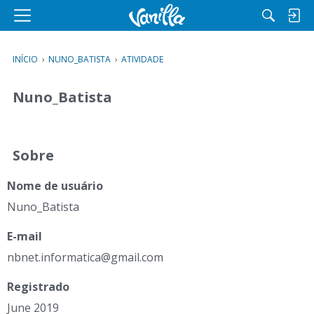
M
e
n
INÍCIO
›
NUNO_BATISTA
›
ATIVIDADE
u
Nuno_Batista
Sobre
Nome de usuário
Nuno_Batista
E-mail
nbn
et.
inf
orm
ati
ca@
gma
il.
com
Registrado
June 2019