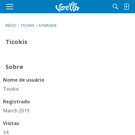
M
e
n
INÍCIO
›
TICOKIS
›
ATIVIDADE
u
Ticokis
Sobre
Nome de usuário
Ticokis
Registrado
March 2019
Visitas
34