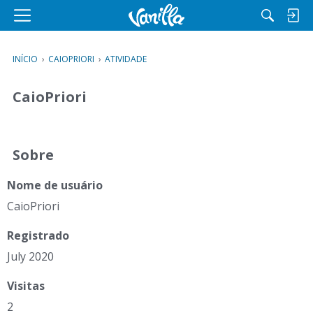
M
e
n
INÍCIO
›
CAIOPRIORI
›
ATIVIDADE
u
CaioPriori
Sobre
Nome de usuário
CaioPriori
Registrado
July 2020
Visitas
2