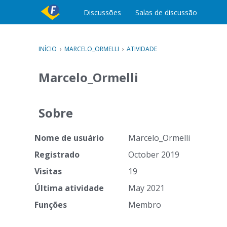
c
Discussões
Salas de discussão
o
n
t
e
INÍCIO
›
MARCELO_ORMELLI
›
ATIVIDADE
ú
d
Marcelo_Ormelli
o
Sobre
Nome de usuário
Marcelo_Ormelli
Registrado
October 2019
Visitas
19
Última atividade
May 2021
Funções
Membro