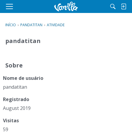
M
e
n
INÍCIO
›
PANDATITAN
›
ATIVIDADE
u
pandatitan
Sobre
Nome de usuário
pandatitan
Registrado
August 2019
Visitas
59