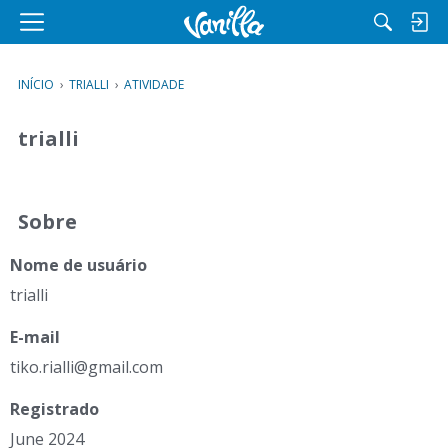
M
e
n
INÍCIO
›
TRIALLI
›
ATIVIDADE
u
trialli
Sobre
Nome de usuário
trialli
E-mail
tik
o.r
ial
li@
gma
il.
com
Registrado
June 2024