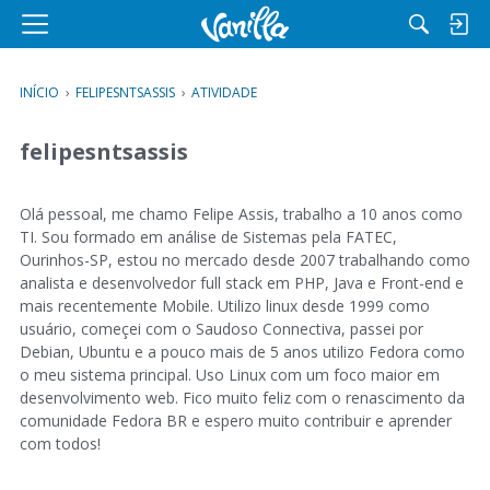
M
e
n
INÍCIO
›
FELIPESNTSASSIS
›
ATIVIDADE
u
felipesntsassis
Olá pessoal, me chamo Felipe Assis, trabalho a 10 anos como
TI. Sou formado em análise de Sistemas pela FATEC,
Ourinhos-SP, estou no mercado desde 2007 trabalhando como
analista e desenvolvedor full stack em PHP, Java e Front-end e
mais recentemente Mobile. Utilizo linux desde 1999 como
usuário, começei com o Saudoso Connectiva, passei por
Debian, Ubuntu e a pouco mais de 5 anos utilizo Fedora como
o meu sistema principal. Uso Linux com um foco maior em
desenvolvimento web. Fico muito feliz com o renascimento da
comunidade Fedora BR e espero muito contribuir e aprender
com todos!