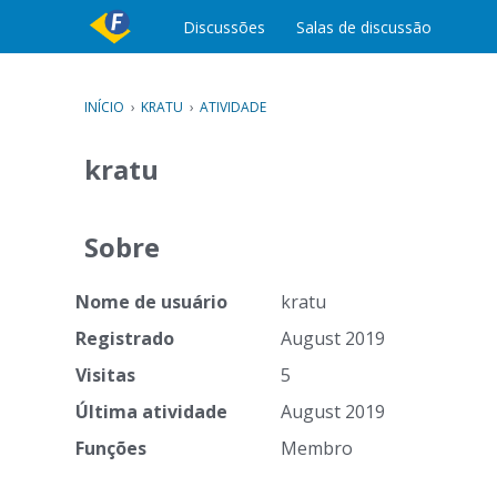
c
Discussões
Salas de discussão
o
n
t
e
INÍCIO
›
KRATU
›
ATIVIDADE
ú
d
kratu
o
Sobre
Nome de usuário
kratu
Registrado
August 2019
Visitas
5
Última atividade
August 2019
Funções
Membro