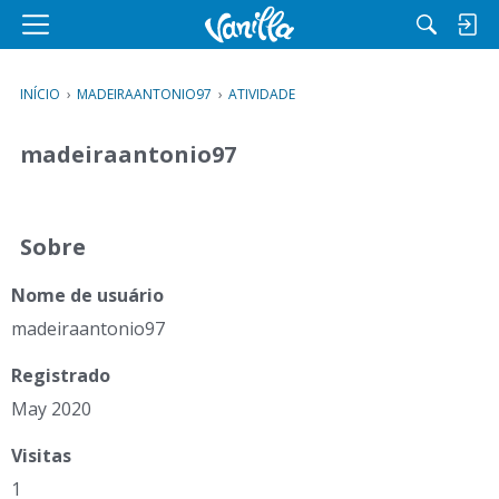
M
e
n
INÍCIO
›
MADEIRAANTONIO97
›
ATIVIDADE
u
madeiraantonio97
Sobre
Nome de usuário
madeiraantonio97
Registrado
May 2020
Visitas
1