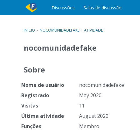
c
Discussões
Salas de discussão
o
n
t
e
INÍCIO
›
NOCOMUNIDADEFAKE
›
ATIVIDADE
ú
d
nocomunidadefake
o
Sobre
Nome de usuário
nocomunidadefake
Registrado
May 2020
Visitas
11
Última atividade
August 2020
Funções
Membro