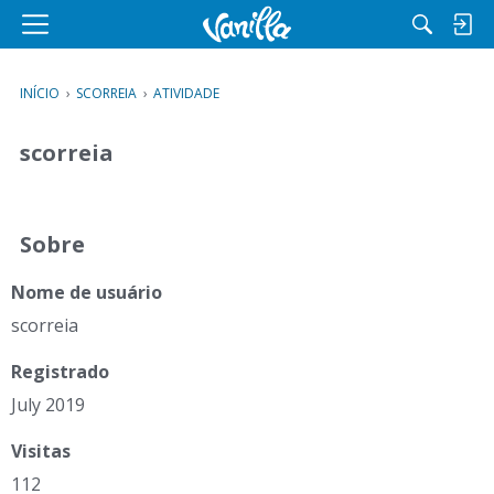
M
e
n
INÍCIO
›
SCORREIA
›
ATIVIDADE
u
scorreia
Sobre
Nome de usuário
scorreia
Registrado
July 2019
Visitas
112