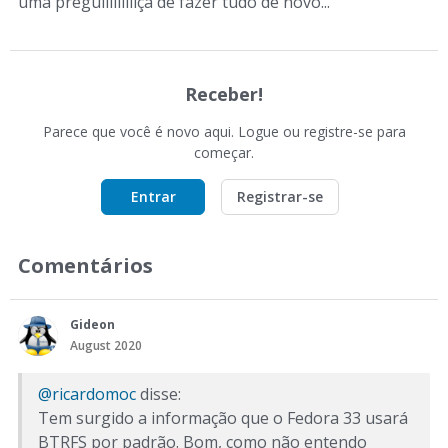
uma preguiiiiiiiiiça de fazer tudo de novo...
Receber!
Parece que você é novo aqui. Logue ou registre-se para
começar.
Entrar
Registrar-se
Comentários
Gideon
August 2020
@ricardomoc
disse:
Tem surgido a informação que o Fedora 33 usará
BTRFS por padrão. Bom, como não entendo