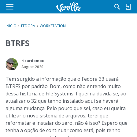
M
e
n
INÍCIO
›
FEDORA
›
WORKSTATION
u
BTRFS
ricardomoc
August 2020
Tem surgido a informação que o Fedora 33 usará
BTRFS por padrão. Bom, como não entendo muito
dessa história de File Systems, fiquei na dúvida se, ao
atualizar o 32 que tenho instalado aqui se haverá
alguma mudança. Pelo pouco que sei, caso eu queira
utilizar o novo sistema de arquivos, terei que
reformatar e instalar do zero, não é isso? Espero que
tenha a opção de continuar como está, pois tenho