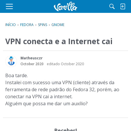
M
e
n
INÍCIO
›
FEDORA
›
SPINS
›
GNOME
u
VPN conecta e a Internet cai
Matheusczr
October 2020
editado October 2020
Boa tarde.
Instalei com sucesso uma VPN (cliente) através da
ferramenta de rede padrão do Fedora 32, porém, ao
conectar na VPN cai a internet.
Alguém que possa me dar um auxílio?
Receber!